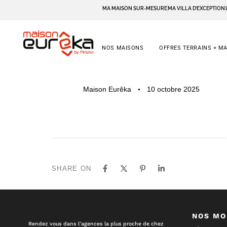
MA MAISON SUR-MESURE
MA VILLA D’EXCEPTION
NOS MAISONS
OFFRES TERRAINS + M
PUBLISHED
Author
Published
Maison Eurêka
10 octobre 2025
IN:
on:
SHARE ON
NOS MO
Rendez vous dans l’agences la plus proche de chez