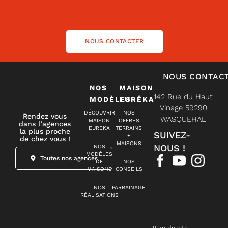
NOUS CONTACTER
NOUS CONTAC
NOS
MAISON
142 Rue du Haut
MODÈLES
EURÊKA
Vinage 59290
DÉCOUVRIR
NOS
Rendez vous
WASQUEHAL
MAISON
OFFRES
dans l’agences
EUREKA
TERRAINS
la plus proche
SUIVEZ-
+
de chez vous !
MAISONS
NOUS !
NOS
MODÈLES
Toutes nos agences
DE
NOS
MAISONS
CONSEILS
NOS
PARRAINAGE
RÉALISATIONS