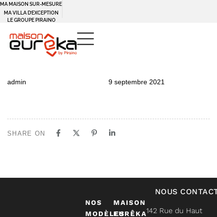
MA MAISON SUR-MESURE
MA VILLA D’EXCEPTION
LE GROUPE PIRAINO
PUBLISHED
Author
Published
admin
9 septembre 2021
IN:
on:
SHARE ON
NOUS CONTAC
NOS
MAISON
142 Rue du Haut
MODÈLES
EURÊKA