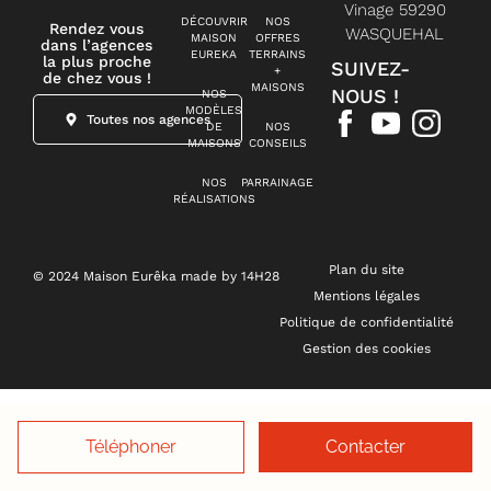
Vinage 59290
DÉCOUVRIR
NOS
Rendez vous
WASQUEHAL
MAISON
OFFRES
dans l’agences
EUREKA
TERRAINS
la plus proche
SUIVEZ-
+
de chez vous !
MAISONS
NOUS !
NOS
MODÈLES
Toutes nos agences
DE
NOS
MAISONS
CONSEILS
NOS
PARRAINAGE
RÉALISATIONS
Plan du site
© 2024 Maison Eurêka made by 14H28
Mentions légales
Politique de confidentialité
Gestion des cookies
Téléphoner
Contacter