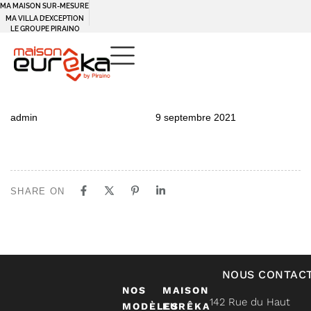
MA MAISON SUR-MESURE
MA VILLA D’EXCEPTION
LE GROUPE PIRAINO
PUBLISHED
Author
Published
admin
9 septembre 2021
IN:
on:
SHARE ON
NOUS CONTAC
NOS
MAISON
142 Rue du Haut
MODÈLES
EURÊKA