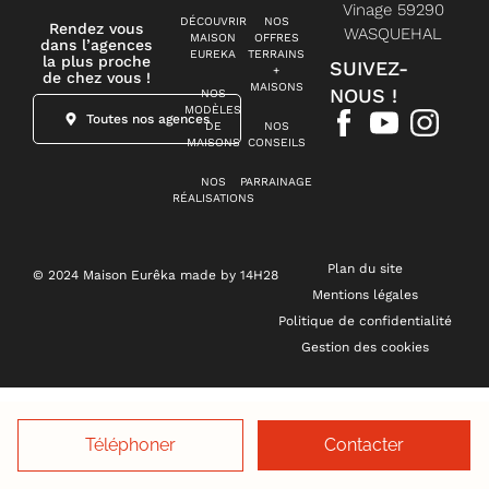
Vinage 59290
DÉCOUVRIR
NOS
Rendez vous
WASQUEHAL
MAISON
OFFRES
dans l’agences
EUREKA
TERRAINS
la plus proche
SUIVEZ-
+
de chez vous !
MAISONS
NOUS !
NOS
MODÈLES
Toutes nos agences
DE
NOS
MAISONS
CONSEILS
NOS
PARRAINAGE
RÉALISATIONS
Plan du site
© 2024 Maison Eurêka made by 14H28
Mentions légales
Politique de confidentialité
Gestion des cookies
Téléphoner
Contacter