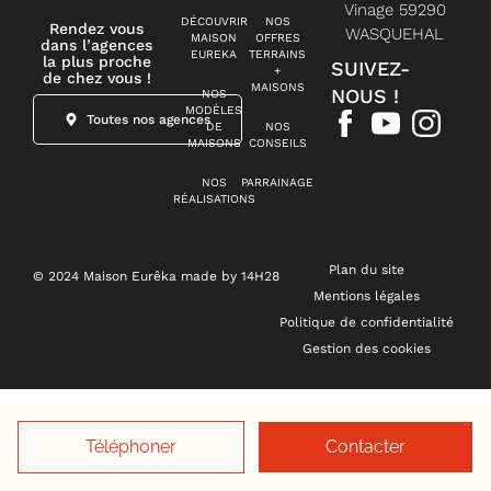
Vinage 59290
DÉCOUVRIR
NOS
Rendez vous
WASQUEHAL
MAISON
OFFRES
dans l’agences
EUREKA
TERRAINS
la plus proche
SUIVEZ-
+
de chez vous !
MAISONS
NOUS !
NOS
MODÈLES
Toutes nos agences
DE
NOS
MAISONS
CONSEILS
NOS
PARRAINAGE
RÉALISATIONS
Plan du site
© 2024 Maison Eurêka made by 14H28
Mentions légales
Politique de confidentialité
Gestion des cookies
Téléphoner
Contacter