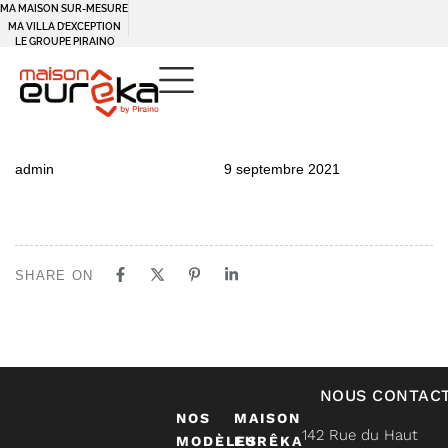
MA MAISON SUR-MESURE
MA VILLA D’EXCEPTION
LE GROUPE PIRAINO
PUBLISHED
Author
Published
admin
9 septembre 2021
IN:
on:
SHARE ON
NOUS CONTAC
NOS
MAISON
142 Rue du Haut
MODÈLES
EURÊKA