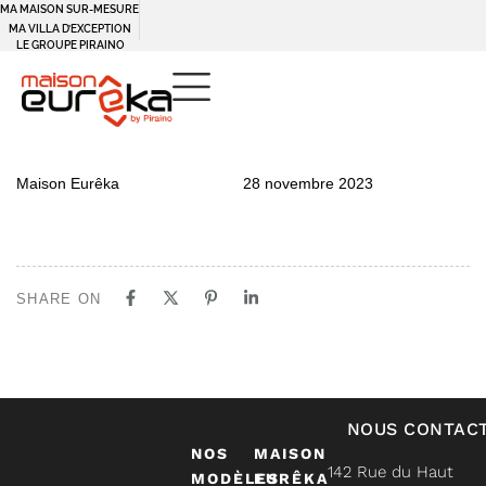
MA MAISON SUR-MESURE
MA VILLA D’EXCEPTION
LE GROUPE PIRAINO
PUBLISHED
Author
Published
Maison Eurêka
28 novembre 2023
IN:
on:
SHARE ON
NOUS CONTAC
NOS
MAISON
142 Rue du Haut
MODÈLES
EURÊKA