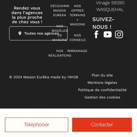
Vinage 59290
DÉCOUVRIR
NOS
Rendez vous
WASQUEHAL
MAISON
OFFRES
dans l’agences
EUREKA
TERRAINS
la plus proche
SUIVEZ-
+
de chez vous !
MAISONS
NOUS !
NOS
MODÈLES
Toutes nos agences
DE
NOS
MAISONS
CONSEILS
NOS
PARRAINAGE
RÉALISATIONS
Plan du site
© 2024 Maison Eurêka made by 14H28
Mentions légales
Politique de confidentialité
Gestion des cookies
Téléphoner
Contacter