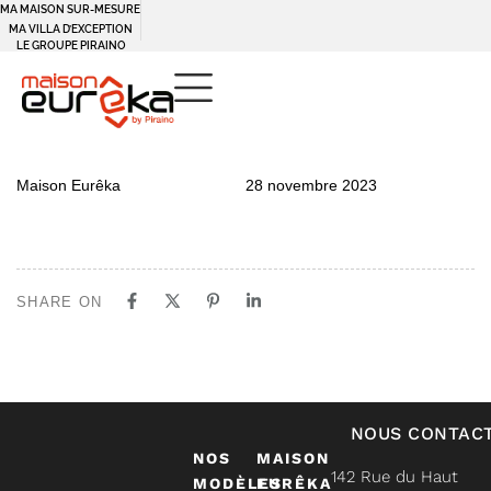
MA MAISON SUR-MESURE
MA VILLA D’EXCEPTION
LE GROUPE PIRAINO
PUBLISHED
Author
Published
Maison Eurêka
28 novembre 2023
IN:
on:
SHARE ON
NOUS CONTAC
NOS
MAISON
142 Rue du Haut
MODÈLES
EURÊKA