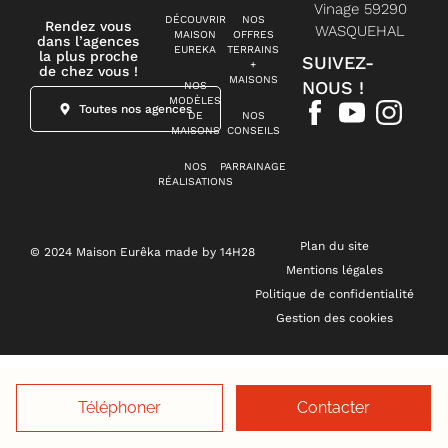
Vinage 59290
DÉCOUVRIR
NOS
Rendez vous
WASQUEHAL
MAISON
OFFRES
dans l’agences
EUREKA
TERRAINS
la plus proche
SUIVEZ-
+
de chez vous !
MAISONS
NOUS !
NOS
MODÈLES
Toutes nos agences
DE
NOS
MAISONS
CONSEILS
NOS
PARRAINAGE
RÉALISATIONS
Plan du site
© 2024 Maison Eurêka made by 14H28
Mentions légales
Politique de confidentialité
Gestion des cookies
Téléphoner
Contacter