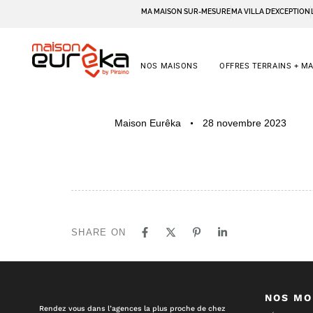
MA MAISON SUR-MESURE
MA VILLA D’EXCEPTION
NOS MAISONS
OFFRES TERRAINS + M
PUBLISHED
Author
Published
Maison Eurêka
28 novembre 2023
IN:
on:
SHARE ON
NOS MO
Rendez vous dans l’agences la plus proche de chez