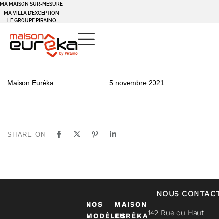
MA MAISON SUR-MESURE
MA VILLA D’EXCEPTION
LE GROUPE PIRAINO
PUBLISHED
Author
Published
Maison Eurêka
5 novembre 2021
IN:
on:
SHARE ON
NOUS CONTAC
NOS
MAISON
142 Rue du Haut
MODÈLES
EURÊKA