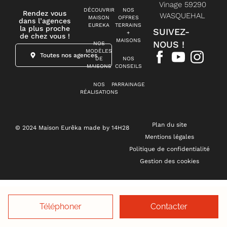
Vinage 59290
DÉCOUVRIR
NOS
Rendez vous
WASQUEHAL
MAISON
OFFRES
dans l’agences
EUREKA
TERRAINS
la plus proche
SUIVEZ-
+
de chez vous !
MAISONS
NOUS !
NOS
MODÈLES
Toutes nos agences
DE
NOS
MAISONS
CONSEILS
NOS
PARRAINAGE
RÉALISATIONS
Plan du site
© 2024 Maison Eurêka made by 14H28
Mentions légales
Politique de confidentialité
Gestion des cookies
Téléphoner
Contacter