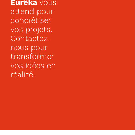
Eurêka
vous
doubles
vasques
attend pour
.
concrétiser
Ce
vos projets.
pavillon
se
Contactez-
situe
sur
nous pour
un
transformer
terrain
à
vos idées en
1350
m²,
réalité.
proche
de
toutes
commodités
:
commerces,
écoles,
transports
en
communs.