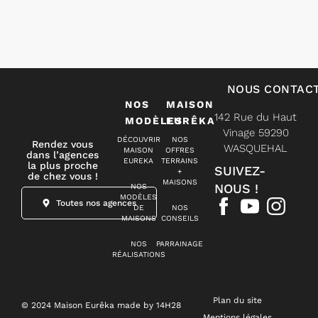
NOUS CONTAC
NOS
MAISON
142 Rue du Haut
MODÈLES
EURÊKA
Vinage 59290
DÉCOUVRIR
NOS
Rendez vous
WASQUEHAL
MAISON
OFFRES
dans l’agences
EUREKA
TERRAINS
la plus proche
SUIVEZ-
+
de chez vous !
MAISONS
NOUS !
NOS
MODÈLES
Toutes nos agences
DE
NOS
MAISONS
CONSEILS
NOS
PARRAINAGE
RÉALISATIONS
Plan du site
© 2024 Maison Eurêka made by 14H28
Mentions légales