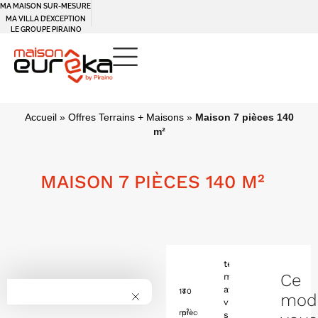
MA MAISON SUR-MESURE
MA VILLA D’EXCEPTION
LE GROUPE PIRAINO
Accueil
»
Offres Terrains + Maisons
»
Maison 7 pièces 140
m²
MAISON 7 PIÈCES 140 M²
terrain
Ce
magnifique
avec
140
7
mod
vue
2
m
pièces
sur