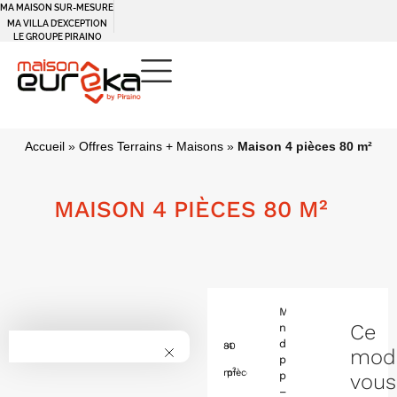
MA MAISON SUR-MESURE
MA VILLA D’EXCEPTION
LE GROUPE PIRAINO
Accueil
»
Offres Terrains + Maisons
»
Maison 4 pièces 80 m²
MAISON 4 PIÈCES 80 M²
Maison
Ce
neuve
de
80
4
mod
plain-
2
m
pièces
pied
vous
–