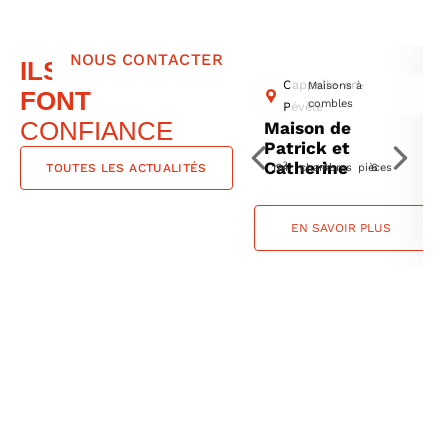
-
Normes
thermiques
actuelles
NOUS CONTACTER
ILS NOUS
Projet
Cappelle-en-
Maisons à
personnalisable
FONT
combles
Pévèle
selon
CONFIANCE
Maison de
vos
envies.
Patrick et
Pour
Catherine
2
TOUTES LES ACTUALITÉS
124 m
4 chambres
6 pièces
plus
d’informations,
contactez-
EN SAVOIR PLUS
moi
.
Alexandre.