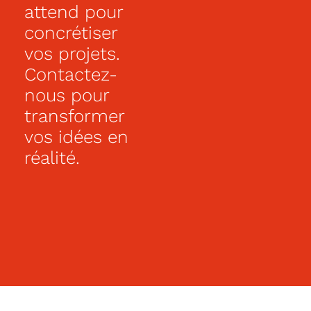
attend pour
est
idéale
concrétiser
pour
vos projets.
une
vie
Contactez-
de
famille
nous pour
agréable,
transformer
dans
un
vos idées en
cadre
calme
réalité.
et
fonctionnel.
-
Maison
neuve
-
Plain-
pied
-3
chambres
–
Jardin