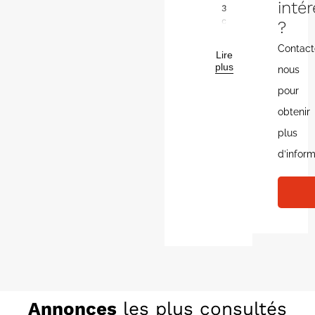
inté
3
chambres
?
avec
jardin.
Contact
Lire
Découvrez
plus
nous
ce
projet
pour
de
maison
obtenir
neuve
plus
de
plain-
d’inform
pied,
alliant
confort,
modernité
et
performance
énergétique.
Conçue
selon
la
réglementation
thermique
Annonces
les plus consultés
en