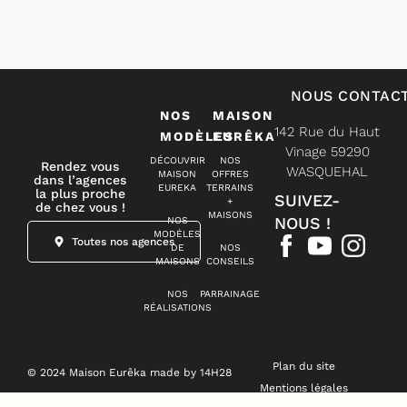
NOUS CONTAC
NOS
MAISON
142 Rue du Haut
MODÈLES
EURÊKA
Vinage 59290
DÉCOUVRIR
NOS
Rendez vous
WASQUEHAL
MAISON
OFFRES
dans l’agences
EUREKA
TERRAINS
la plus proche
SUIVEZ-
+
de chez vous !
MAISONS
NOUS !
NOS
MODÈLES
Toutes nos agences
DE
NOS
MAISONS
CONSEILS
NOS
PARRAINAGE
RÉALISATIONS
Plan du site
© 2024 Maison Eurêka made by 14H28
Mentions légales