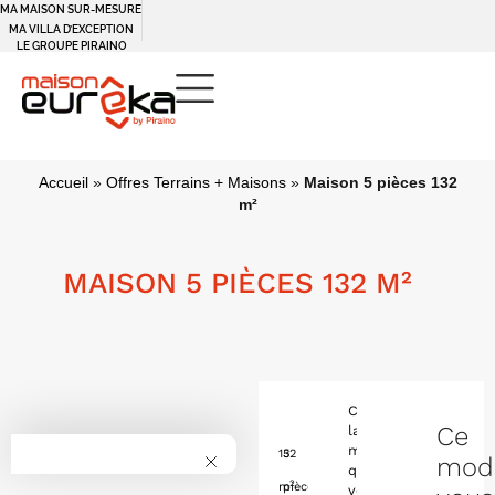
MA MAISON SUR-MESURE
MA VILLA D’EXCEPTION
LE GROUPE PIRAINO
Accueil
»
Offres Terrains + Maisons
»
Maison 5 pièces 132
m²
MAISON 5 PIÈCES 132 M²
Construisez
Ce
la
maison
132
5
mod
qui
2
m
pièces
vous