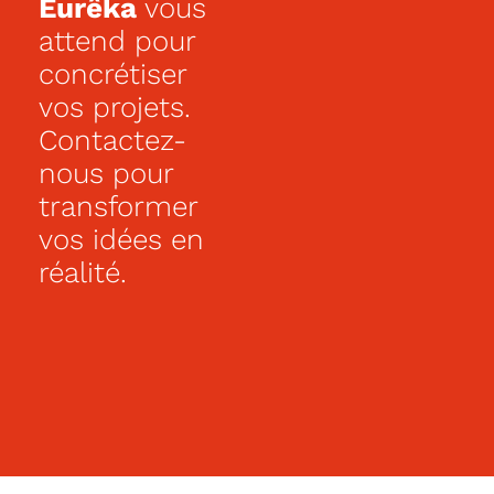
Eurêka
vous
temps
en
attend pour
famille,
un
concrétiser
cellier,
vos projets.
4
chambres
Contactez-
dont
une
nous pour
suite
transformer
invités
au
vos idées en
RDC
pouvant
réalité.
se
transformer
en
garage
et
une
spacieuse
suite
parentale
à
l’étage