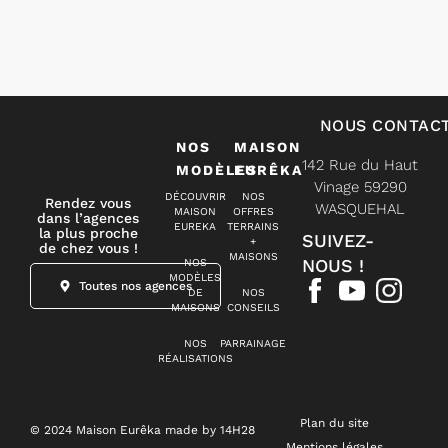
vos
besoins.
De
nombreuses
options
de
finitions
NOUS CONTAC
sont
NOS
MAISON
disponibles
142 Rue du Haut
pour
MODÈLES
EURÊKA
Vinage 59290
personnaliser
DÉCOUVRIR
NOS
Rendez vous
votre
WASQUEHAL
MAISON
OFFRES
dans l’agences
maison.
EUREKA
TERRAINS
la plus proche
SUIVEZ-
+
de chez vous !
MAISONS
Contactez
NOUS !
NOS
Alexandre
MODÈLES
Toutes nos agences
DE
NOS
pour
MAISONS
CONSEILS
donner
vie
NOS
PARRAINAGE
à
RÉALISATIONS
votre
projet
de
construction
Plan du site
© 2024 Maison Eurêka made by 14H28
et
Mentions légales