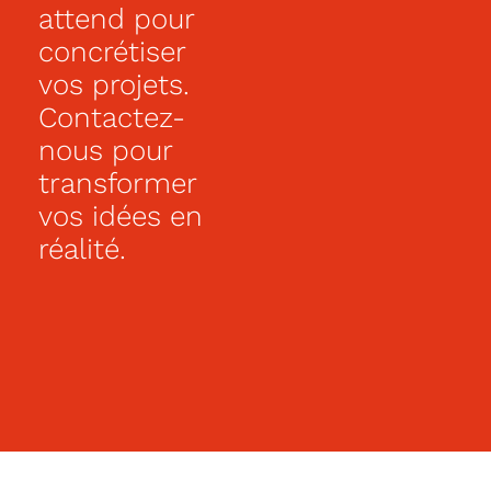
attend pour
mesure
selon
concrétiser
vos
vos projets.
goûts.
Contactez-
Chauffage
économique
nous pour
:
transformer
environ
45€/mois.
vos idées en
Alors
n’hésitez
réalité.
plus,
contactez
votre
conseiller
Léo
GHIENNE