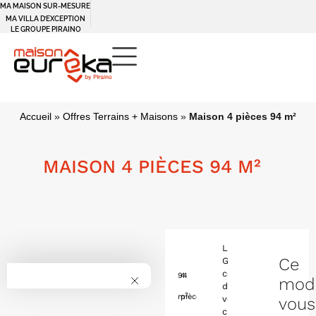
MA MAISON SUR-MESURE
MA VILLA D’EXCEPTION
LE GROUPE PIRAINO
Accueil
»
Offres Terrains + Maisons
»
Maison 4 pièces 94 m²
MAISON 4 PIÈCES 94 M²
Léo
Ce
GHIENNE,
conseiller
94
4
mod
de
2
m
pièces
vente
vous
chez