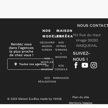
NOUS CONTAC
NOS
MAISON
142 Rue du Haut
MODÈLES
EURÊKA
Vinage 59290
DÉCOUVRIR
NOS
Rendez vous
WASQUEHAL
MAISON
OFFRES
dans l’agences
EUREKA
TERRAINS
la plus proche
SUIVEZ-
+
de chez vous !
MAISONS
NOUS !
NOS
MODÈLES
Toutes nos agences
DE
NOS
MAISONS
CONSEILS
NOS
PARRAINAGE
RÉALISATIONS
Plan du site
© 2024 Maison Eurêka made by 14H28
Mentions légales