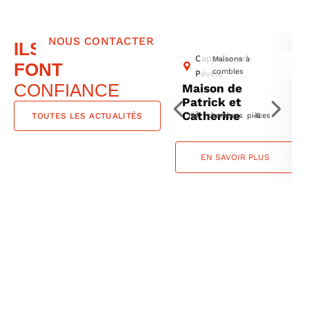
NOUS CONTACTER
ILS NOUS
Cappelle-en-
Maisons à
FONT
combles
Pévèle
CONFIANCE
Maison de
Patrick et
Catherine
2
TOUTES LES ACTUALITÉS
124 m
4 chambres
6 pièces
EN SAVOIR PLUS