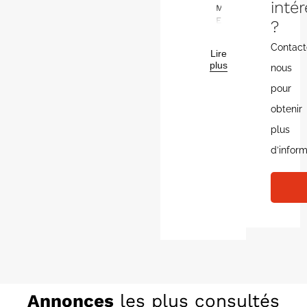
inté
Maison
Eurêka
?
vous
propose
Contact
Lire
cette
plus
nous
jolie
maison
pour
individuelle,
très
obtenir
lumineuse,
plus
aux
normes
d’inform
de
la
réglementation
environnementale
2020.
Ce
pavillon
comprenant
un
séjour
avec
Annonces
les plus consultés
cuisine