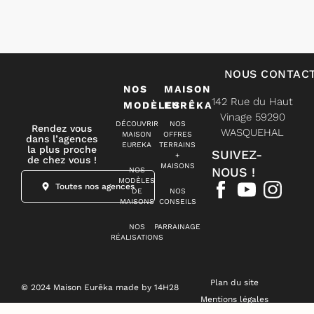
NOUS CONTAC
NOS
MAISON
142 Rue du Haut
MODÈLES
EURÊKA
Vinage 59290
DÉCOUVRIR
NOS
Rendez vous
WASQUEHAL
MAISON
OFFRES
dans l’agences
EUREKA
TERRAINS
la plus proche
SUIVEZ-
+
de chez vous !
MAISONS
NOUS !
NOS
MODÈLES
Toutes nos agences
DE
NOS
MAISONS
CONSEILS
NOS
PARRAINAGE
RÉALISATIONS
Plan du site
© 2024 Maison Eurêka made by 14H28
Mentions légales