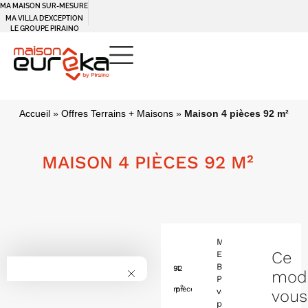
MA MAISON SUR-MESURE
MA VILLA D’EXCEPTION
LE GROUPE PIRAINO
Accueil
»
Offres Terrains + Maisons
»
Maison 4 pièces 92 m²
MAISON 4 PIÈCES 92 M²
Maison
Ce
Eurêka
By
92
4
mod
Piraino
2
m
pièces
vous
vous
propose