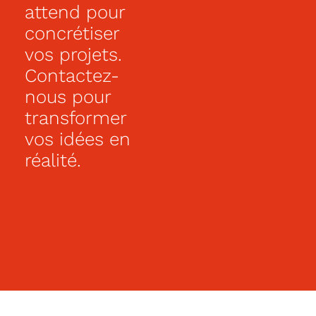
attend pour
performants
pour
concrétiser
plus
vos projets.
de
confort
Contactez-
et
d’économie
nous pour
au
transformer
quotidien
et
vos idées en
le
respect
réalité.
de
l’environnement.
Isolation
renforcée.
Possibilité
de
réaliser
votre
maison
personnalisée
sur