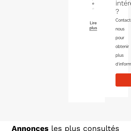
inté
en
exclusivité
?
une
belle
Contact
Lire
maison
plus
nous
contemporaine
de
pour
type
plain
obtenir
pied
plus
sur
la
d’inform
commune
de
LOISON
SOUS
LENS
avec
un
terrain
de
359
m².
Proche
Annonces
les plus consultés
des