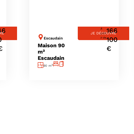
46
166
À
RE
JE DÉCOUVRE
part
0
100
Escaudain
ir de
Maison 90
€
€
m²
Escaudain
2
90 m