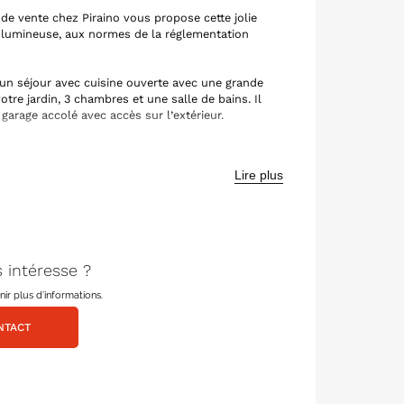
de vente chez Piraino vous propose cette jolie
s lumineuse, aux normes de la réglementation
un séjour avec cuisine ouverte avec une grande
otre jardin, 3 chambres et une salle de bains. Il
rage accolé avec accès sur l’extérieur.
un terrain à Halluin d’une surface de 494m²,
ités : commerces, écoles, transports en
Lire plus
es et adaptables sur mesure selon vos goûts.
ntactez votre conseiller Léo GHIENNE
 intéresse ?
r plus d’informations.
NTACT