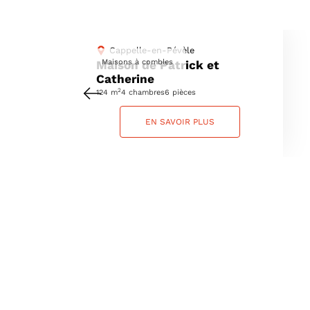
Cappelle-en-Pévèle
Maisons à combles
Maison de Patrick et
Catherine
2
124 m
4 chambres
6 pièces
EN SAVOIR PLUS