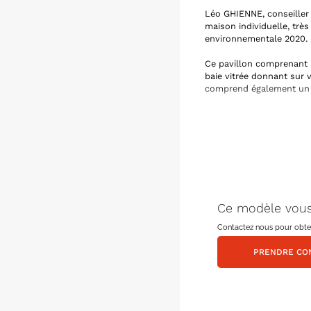
Léo GHIENNE, conseiller 
maison individuelle, trè
environnementale 2020.
Ce pavillon comprenant 
baie vitrée donnant sur v
comprend également un ga
Ce pavillon se situe sur 
proche de toutes commod
communs.
Nos plans sont modulabl
Alors n’hésitez plus, co
Ce modèle vous
Contactez nous pour obteni
PRENDRE CO