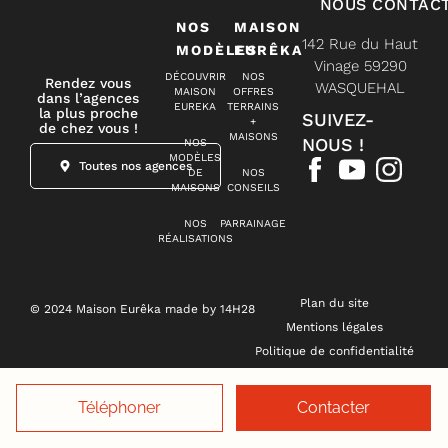
NOUS CONTAC
NOS
MAISON
142 Rue du Haut
MODÈLES
EURÊKA
Vinage 59290
DÉCOUVRIR
NOS
Rendez vous
WASQUEHAL
MAISON
OFFRES
dans l’agences
EUREKA
TERRAINS
la plus proche
SUIVEZ-
+
de chez vous !
MAISONS
NOUS !
NOS
MODÈLES
Toutes nos agences
DE
NOS
MAISONS
CONSEILS
NOS
PARRAINAGE
RÉALISATIONS
Plan du site
© 2024 Maison Eurêka made by 14H28
Mentions légales
Politique de confidentialité
Gestion des cookies
Téléphoner
Contacter