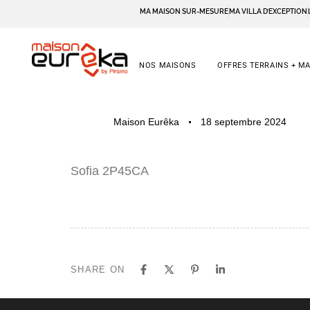
MA MAISON SUR-MESURE
MA VILLA D’EXCEPTION
NOS MAISONS
OFFRES TERRAINS + M
PUBLISHED
Author
Published
Maison Eurêka
18 septembre 2024
IN:
on:
Sofia 2P45CA
SHARE ON