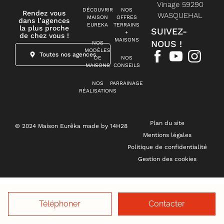
Vinage 59290
DÉCOUVRIR
NOS
Rendez vous
WASQUEHAL
MAISON
OFFRES
dans l’agences
EUREKA
TERRAINS
la plus proche
SUIVEZ-
+
de chez vous !
MAISONS
NOUS !
NOS
MODÈLES
Toutes nos agences
DE
NOS
MAISONS
CONSEILS
NOS
PARRAINAGE
RÉALISATIONS
Plan du site
© 2024 Maison Eurêka made by 14H28
Mentions légales
Politique de confidentialité
Gestion des cookies
Téléphoner
Contacter