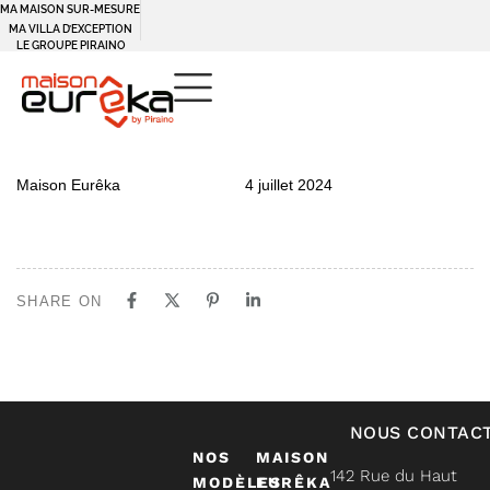
MA MAISON SUR-MESURE
MA VILLA D’EXCEPTION
LE GROUPE PIRAINO
PUBLISHED
Author
Published
Maison Eurêka
4 juillet 2024
IN:
on:
SHARE ON
NOUS CONTAC
NOS
MAISON
142 Rue du Haut
MODÈLES
EURÊKA