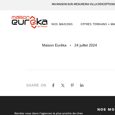
MA MAISON SUR-MESURE
MA VILLA D’EXCEPTION
NOS MAISONS
OFFRES TERRAINS + M
PUBLISHED
Author
Published
Maison Eurêka
24 juillet 2024
IN:
on:
SHARE ON
NOS MO
Rendez vous dans l’agences la plus proche de chez