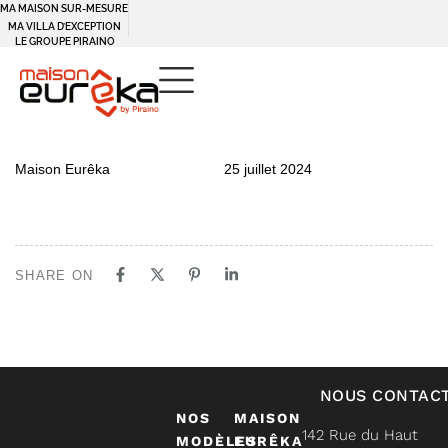
MA MAISON SUR-MESURE
MA VILLA D’EXCEPTION
LE GROUPE PIRAINO
PUBLISHED
Author
Published
Maison Eurêka
25 juillet 2024
IN:
on:
SHARE ON
NOUS CONTAC
NOS
MAISON
142 Rue du Haut
MODÈLES
EURÊKA