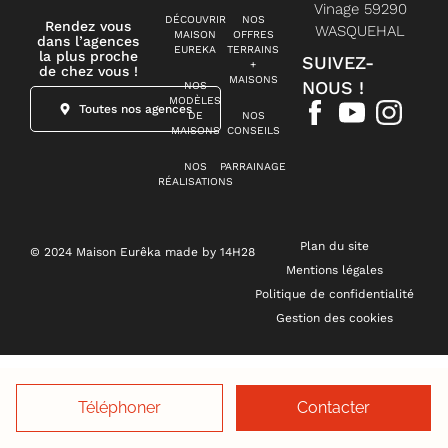
Vinage 59290
DÉCOUVRIR
NOS
Rendez vous
WASQUEHAL
MAISON
OFFRES
dans l’agences
EUREKA
TERRAINS
la plus proche
SUIVEZ-
+
de chez vous !
MAISONS
NOUS !
NOS
MODÈLES
Toutes nos agences
DE
NOS
MAISONS
CONSEILS
NOS
PARRAINAGE
RÉALISATIONS
Plan du site
© 2024 Maison Eurêka made by 14H28
Mentions légales
Politique de confidentialité
Gestion des cookies
Téléphoner
Contacter