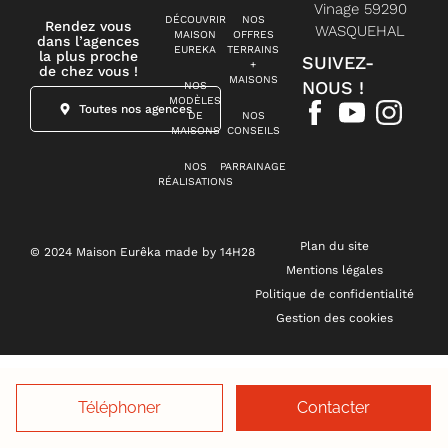
Vinage 59290
DÉCOUVRIR
NOS
Rendez vous
WASQUEHAL
MAISON
OFFRES
dans l’agences
EUREKA
TERRAINS
la plus proche
SUIVEZ-
+
de chez vous !
MAISONS
NOUS !
NOS
MODÈLES
Toutes nos agences
DE
NOS
MAISONS
CONSEILS
NOS
PARRAINAGE
RÉALISATIONS
Plan du site
© 2024 Maison Eurêka made by 14H28
Mentions légales
Politique de confidentialité
Gestion des cookies
Téléphoner
Contacter