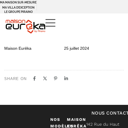
MA MAISON SUR-MESURE
MA VILLA D’EXCEPTION
LE GROUPE PIRAINO
PUBLISHED
Author
Published
Maison Eurêka
25 juillet 2024
IN:
on:
SHARE ON
NOUS CONTAC
NOS
MAISON
142 Rue du Haut
MODÈLES
EURÊKA