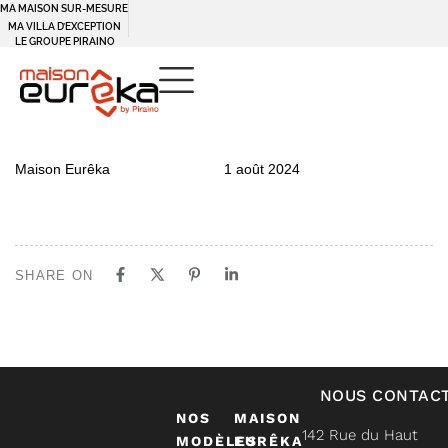
MA MAISON SUR-MESURE
MA VILLA D’EXCEPTION
LE GROUPE PIRAINO
PUBLISHED
Author
Published
Maison Eurêka
1 août 2024
IN:
on:
SHARE ON
NOUS CONTAC
NOS
MAISON
142 Rue du Haut
MODÈLES
EURÊKA