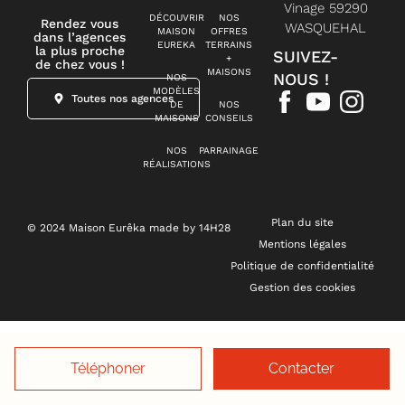
Vinage 59290
DÉCOUVRIR
NOS
Rendez vous
WASQUEHAL
MAISON
OFFRES
dans l’agences
EUREKA
TERRAINS
la plus proche
SUIVEZ-
+
de chez vous !
MAISONS
NOUS !
NOS
MODÈLES
Toutes nos agences
DE
NOS
MAISONS
CONSEILS
NOS
PARRAINAGE
RÉALISATIONS
Plan du site
© 2024 Maison Eurêka made by 14H28
Mentions légales
Politique de confidentialité
Gestion des cookies
Téléphoner
Contacter