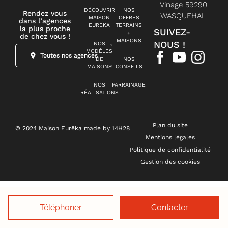
Vinage 59290
DÉCOUVRIR
NOS
Rendez vous
WASQUEHAL
MAISON
OFFRES
dans l’agences
EUREKA
TERRAINS
la plus proche
SUIVEZ-
+
de chez vous !
MAISONS
NOUS !
NOS
MODÈLES
Toutes nos agences
DE
NOS
MAISONS
CONSEILS
NOS
PARRAINAGE
RÉALISATIONS
Plan du site
© 2024 Maison Eurêka made by 14H28
Mentions légales
Politique de confidentialité
Gestion des cookies
Téléphoner
Contacter