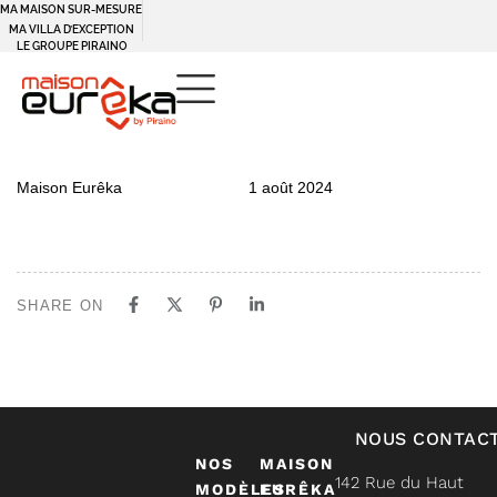
MA MAISON SUR-MESURE
MA VILLA D’EXCEPTION
LE GROUPE PIRAINO
PUBLISHED
Author
Published
Maison Eurêka
1 août 2024
IN:
on:
SHARE ON
NOUS CONTAC
NOS
MAISON
142 Rue du Haut
MODÈLES
EURÊKA