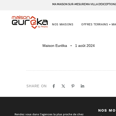
MA MAISON SUR-MESURE
MA VILLA D’EXCEPTION
NOS MAISONS
OFFRES TERRAINS + M
PUBLISHED
Author
Published
Maison Eurêka
1 août 2024
IN:
on:
SHARE ON
NOS MO
Rendez vous dans l’agences la plus proche de chez