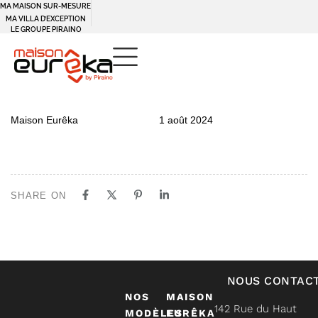
MA MAISON SUR-MESURE
MA VILLA D’EXCEPTION
LE GROUPE PIRAINO
PUBLISHED
Author
Published
Maison Eurêka
1 août 2024
IN:
on:
SHARE ON
NOUS CONTAC
NOS
MAISON
142 Rue du Haut
MODÈLES
EURÊKA