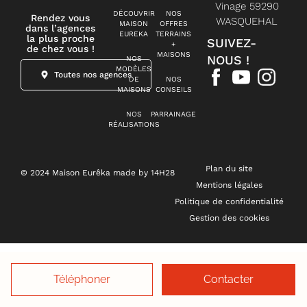
Vinage 59290
DÉCOUVRIR
NOS
Rendez vous
WASQUEHAL
MAISON
OFFRES
dans l’agences
EUREKA
TERRAINS
la plus proche
SUIVEZ-
+
de chez vous !
MAISONS
NOUS !
NOS
MODÈLES
Toutes nos agences
DE
NOS
MAISONS
CONSEILS
NOS
PARRAINAGE
RÉALISATIONS
Plan du site
© 2024 Maison Eurêka made by 14H28
Mentions légales
Politique de confidentialité
Gestion des cookies
Téléphoner
Contacter