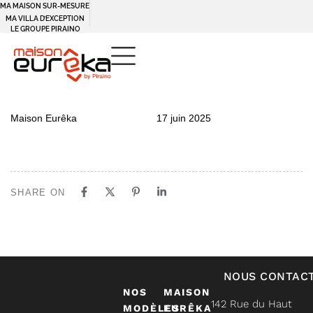
MA MAISON SUR-MESURE
MA VILLA D’EXCEPTION
LE GROUPE PIRAINO
PUBLISHED
Author
Published
Maison Eurêka
17 juin 2025
IN:
on:
SHARE ON
NOUS CONTAC
NOS
MAISON
142 Rue du Haut
MODÈLES
EURÊKA