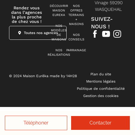
Vinage 59290
DÉCOUVRIR
NOS
Rendez vous
WASQUEHAL
MAISON
OFFRES
dans l’agences
EUREKA
TERRAINS
la plus proche
SUIVEZ-
+
de chez vous !
MAISONS
NOUS !
NOS
MODÈLES
Toutes nos agences
DE
NOS
MAISONS
CONSEILS
NOS
PARRAINAGE
RÉALISATIONS
Plan du site
© 2024 Maison Eurêka made by 14H28
Mentions légales
Politique de confidentialité
Gestion des cookies
Téléphoner
Contacter