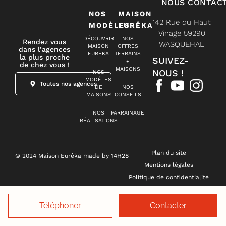
NOUS CONTAC
NOS
MAISON
142 Rue du Haut
MODÈLES
EURÊKA
Vinage 59290
DÉCOUVRIR
NOS
Rendez vous
WASQUEHAL
MAISON
OFFRES
dans l’agences
EUREKA
TERRAINS
la plus proche
SUIVEZ-
+
de chez vous !
MAISONS
NOUS !
NOS
MODÈLES
Toutes nos agences
DE
NOS
MAISONS
CONSEILS
NOS
PARRAINAGE
RÉALISATIONS
Plan du site
© 2024 Maison Eurêka made by 14H28
Mentions légales
Politique de confidentialité
Gestion des cookies
Téléphoner
Contacter