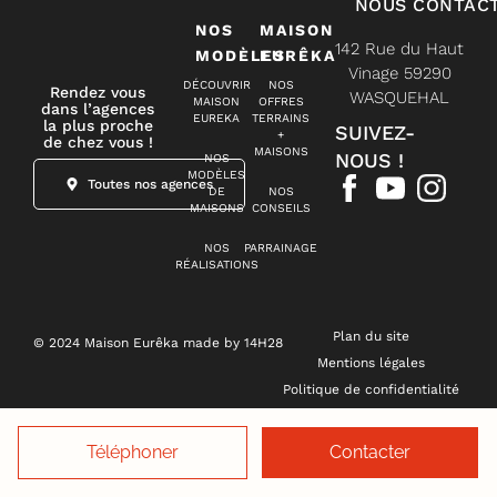
NOUS CONTAC
NOS
MAISON
142 Rue du Haut
MODÈLES
EURÊKA
Vinage 59290
DÉCOUVRIR
NOS
Rendez vous
WASQUEHAL
MAISON
OFFRES
dans l’agences
EUREKA
TERRAINS
la plus proche
SUIVEZ-
+
de chez vous !
MAISONS
NOUS !
NOS
MODÈLES
Toutes nos agences
DE
NOS
MAISONS
CONSEILS
NOS
PARRAINAGE
RÉALISATIONS
Plan du site
© 2024 Maison Eurêka made by 14H28
Mentions légales
Politique de confidentialité
Gestion des cookies
Téléphoner
Contacter