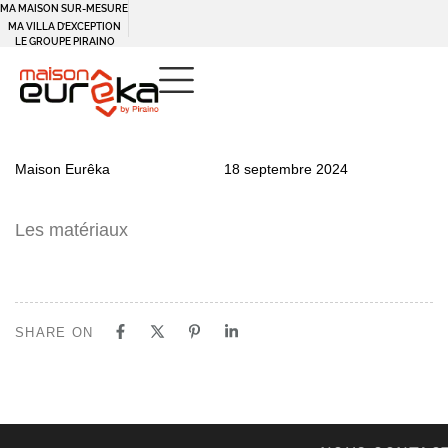
MA MAISON SUR-MESURE
MA VILLA D’EXCEPTION
LE GROUPE PIRAINO
PUBLISHED
Author
Published
Maison Eurêka
18 septembre 2024
IN:
on:
Les matériaux
SHARE ON