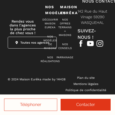
NOUS CONTAC
NOS
MAISON
142 Rue du Haut
MODÈLES
EURÊKA
Vinage 59290
DÉCOUVRIR
NOS
Rendez vous
WASQUEHAL
MAISON
OFFRES
dans l’agences
EUREKA
TERRAINS
la plus proche
SUIVEZ-
+
de chez vous !
MAISONS
NOUS !
NOS
MODÈLES
Toutes nos agences
DE
NOS
MAISONS
CONSEILS
NOS
PARRAINAGE
RÉALISATIONS
Plan du site
© 2024 Maison Eurêka made by 14H28
Mentions légales
Politique de confidentialité
Gestion des cookies
Téléphoner
Contacter