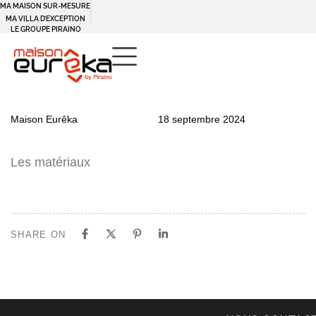
MA MAISON SUR-MESURE
MA VILLA D’EXCEPTION
LE GROUPE PIRAINO
PUBLISHED
Author
Published
Maison Eurêka
18 septembre 2024
IN:
on:
Les matériaux
SHARE ON