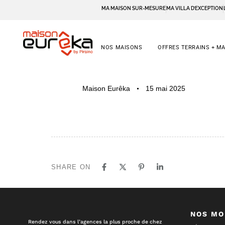
MA MAISON SUR-MESURE
MA VILLA D’EXCEPTION
NOS MAISONS
OFFRES TERRAINS + M
PUBLISHED
Author
Published
Maison Eurêka
15 mai 2025
IN:
on:
SHARE ON
NOS MO
Rendez vous dans l’agences la plus proche de chez