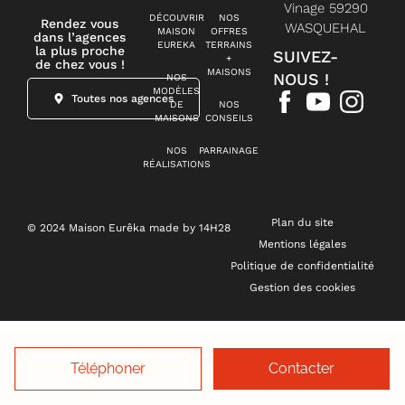
Vinage 59290
DÉCOUVRIR
NOS
Rendez vous
WASQUEHAL
MAISON
OFFRES
dans l’agences
EUREKA
TERRAINS
la plus proche
SUIVEZ-
+
de chez vous !
MAISONS
NOUS !
NOS
MODÈLES
Toutes nos agences
DE
NOS
MAISONS
CONSEILS
NOS
PARRAINAGE
RÉALISATIONS
Plan du site
© 2024 Maison Eurêka made by 14H28
Mentions légales
Politique de confidentialité
Gestion des cookies
Téléphoner
Contacter