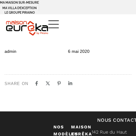
MA MAISON SUR-MESURE
MA VILLA D’EXCEPTION
LE GROUPE PIRAINO
PUBLISHED
Author
Published
admin
6 mai 2020
IN:
on:
SHARE ON
NOUS CONTAC
NOS
MAISON
142 Rue du Haut
MODÈLES
EURÊKA