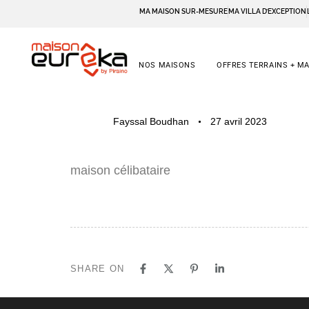
MA MAISON SUR-MESURE
MA VILLA D’EXCEPTION
NOS MAISONS
OFFRES TERRAINS + M
PUBLISHED
Author
Published
Fayssal Boudhan
27 avril 2023
IN:
on:
maison célibataire
SHARE ON