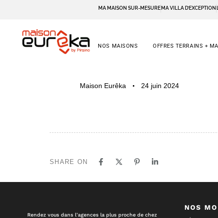
MA MAISON SUR-MESURE
MA VILLA D’EXCEPTION
NOS MAISONS
OFFRES TERRAINS + M
PUBLISHED
Author
Published
Maison Eurêka
24 juin 2024
IN:
on:
SHARE ON
NOS MO
Rendez vous dans l’agences la plus proche de chez