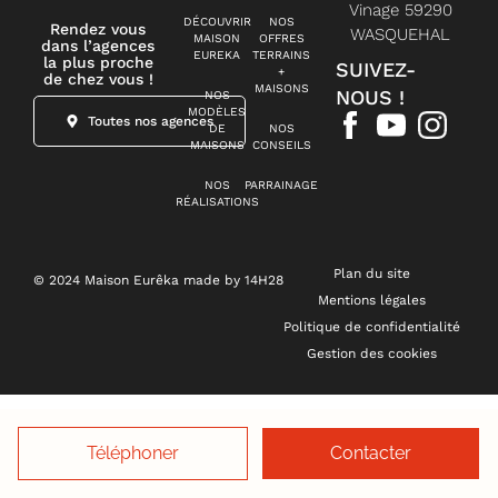
Vinage 59290
DÉCOUVRIR
NOS
Rendez vous
WASQUEHAL
MAISON
OFFRES
dans l’agences
EUREKA
TERRAINS
la plus proche
SUIVEZ-
+
de chez vous !
MAISONS
NOUS !
NOS
MODÈLES
Toutes nos agences
DE
NOS
MAISONS
CONSEILS
NOS
PARRAINAGE
RÉALISATIONS
Plan du site
© 2024 Maison Eurêka made by 14H28
Mentions légales
Politique de confidentialité
Gestion des cookies
Téléphoner
Contacter