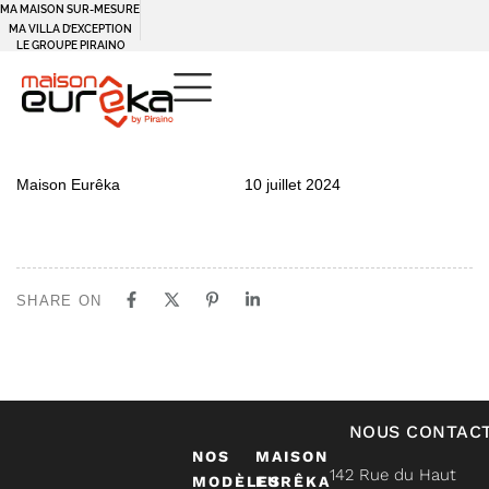
MA MAISON SUR-MESURE
MA VILLA D’EXCEPTION
LE GROUPE PIRAINO
PUBLISHED
Author
Published
Maison Eurêka
10 juillet 2024
IN:
on:
SHARE ON
NOUS CONTAC
NOS
MAISON
142 Rue du Haut
MODÈLES
EURÊKA