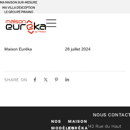
MA MAISON SUR-MESURE
MA VILLA D’EXCEPTION
LE GROUPE PIRAINO
PUBLISHED
Author
Published
Maison Eurêka
28 juillet 2024
IN:
on:
SHARE ON
NOUS CONTAC
NOS
MAISON
142 Rue du Haut
MODÈLES
EURÊKA