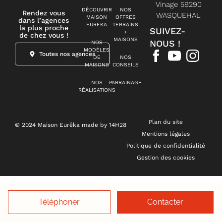
Vinage 59290
DÉCOUVRIR
NOS
Rendez vous
WASQUEHAL
MAISON
OFFRES
dans l’agences
EUREKA
TERRAINS
la plus proche
SUIVEZ-
+
de chez vous !
MAISONS
NOUS !
NOS
MODÈLES
Toutes nos agences
DE
NOS
MAISONS
CONSEILS
NOS
PARRAINAGE
RÉALISATIONS
Plan du site
© 2024 Maison Eurêka made by 14H28
Mentions légales
Politique de confidentialité
Gestion des cookies
Téléphoner
Contacter