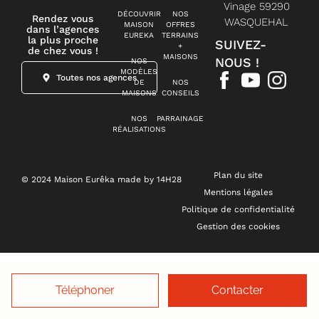
Vinage 59290
DÉCOUVRIR
NOS
Rendez vous
WASQUEHAL
MAISON
OFFRES
dans l’agences
EUREKA
TERRAINS
la plus proche
SUIVEZ-
+
de chez vous !
MAISONS
NOUS !
NOS
MODÈLES
Toutes nos agences
DE
NOS
MAISONS
CONSEILS
NOS
PARRAINAGE
RÉALISATIONS
Plan du site
© 2024 Maison Eurêka made by 14H28
Mentions légales
Politique de confidentialité
Gestion des cookies
Téléphoner
Contacter