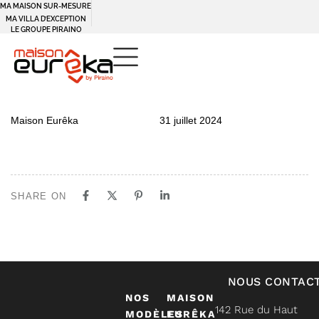
MA MAISON SUR-MESURE
MA VILLA D’EXCEPTION
LE GROUPE PIRAINO
PUBLISHED
Author
Published
Maison Eurêka
31 juillet 2024
IN:
on:
SHARE ON
NOUS CONTAC
NOS
MAISON
142 Rue du Haut
MODÈLES
EURÊKA