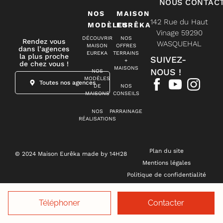
NOUS CONTAC
NOS
MAISON
142 Rue du Haut
MODÈLES
EURÊKA
Vinage 59290
DÉCOUVRIR
NOS
Rendez vous
WASQUEHAL
MAISON
OFFRES
dans l’agences
EUREKA
TERRAINS
la plus proche
SUIVEZ-
+
de chez vous !
MAISONS
NOUS !
NOS
MODÈLES
Toutes nos agences
DE
NOS
MAISONS
CONSEILS
NOS
PARRAINAGE
RÉALISATIONS
Plan du site
© 2024 Maison Eurêka made by 14H28
Mentions légales
Politique de confidentialité
Gestion des cookies
Téléphoner
Contacter