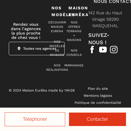
NOUS CONTAC
NOS
MAISON
142 Rue du Haut
MODÈLES
EURÊKA
Vinage 59290
DÉCOUVRIR
NOS
Rendez vous
WASQUEHAL
MAISON
OFFRES
dans l’agences
EUREKA
TERRAINS
la plus proche
SUIVEZ-
+
de chez vous !
MAISONS
NOUS !
NOS
MODÈLES
Toutes nos agences
DE
NOS
MAISONS
CONSEILS
NOS
PARRAINAGE
RÉALISATIONS
Plan du site
© 2024 Maison Eurêka made by 14H28
Mentions légales
Politique de confidentialité
Gestion des cookies
Téléphoner
Contacter