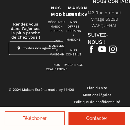
NOUS CONTAC
NOS
MAISON
142 Rue du Haut
MODÈLES
EURÊKA
Vinage 59290
DÉCOUVRIR
NOS
Rendez vous
WASQUEHAL
MAISON
OFFRES
dans l’agences
EUREKA
TERRAINS
la plus proche
SUIVEZ-
+
de chez vous !
MAISONS
NOUS !
NOS
MODÈLES
Toutes nos agences
DE
NOS
MAISONS
CONSEILS
NOS
PARRAINAGE
RÉALISATIONS
Plan du site
© 2024 Maison Eurêka made by 14H28
Mentions légales
Politique de confidentialité
Gestion des cookies
Téléphoner
Contacter