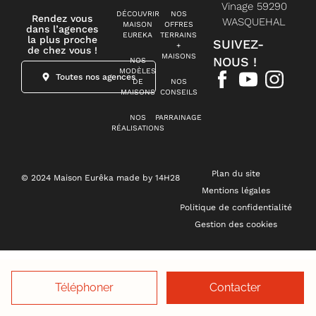
Vinage 59290
DÉCOUVRIR
NOS
Rendez vous
WASQUEHAL
MAISON
OFFRES
dans l’agences
EUREKA
TERRAINS
la plus proche
SUIVEZ-
+
de chez vous !
MAISONS
NOUS !
NOS
MODÈLES
Toutes nos agences
DE
NOS
MAISONS
CONSEILS
NOS
PARRAINAGE
RÉALISATIONS
Plan du site
© 2024 Maison Eurêka made by 14H28
Mentions légales
Politique de confidentialité
Gestion des cookies
Téléphoner
Contacter