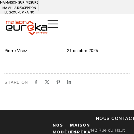
MA MAISON SUR-MESURE
MA VILLA D’EXCEPTION
LE GROUPE PIRAINO
PUBLISHED
Author
Published
Pierre Visez
21 octobre 2025
IN:
on:
SHARE ON
NOUS CONTAC
NOS
MAISON
142 Rue du Haut
MODÈLES
EURÊKA