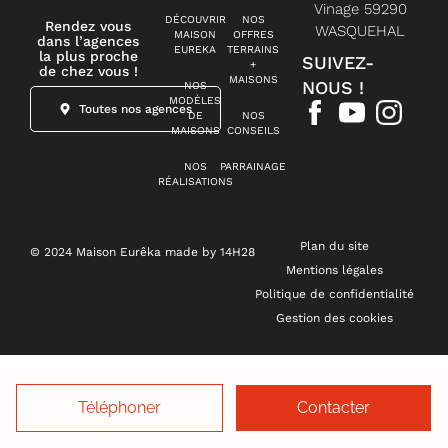
Vinage 59290
DÉCOUVRIR
NOS
Rendez vous
WASQUEHAL
MAISON
OFFRES
dans l’agences
EUREKA
TERRAINS
la plus proche
SUIVEZ-
+
de chez vous !
MAISONS
NOUS !
NOS
MODÈLES
Toutes nos agences
DE
NOS
MAISONS
CONSEILS
NOS
PARRAINAGE
RÉALISATIONS
Plan du site
© 2024 Maison Eurêka made by 14H28
Mentions légales
Politique de confidentialité
Gestion des cookies
Téléphoner
Contacter