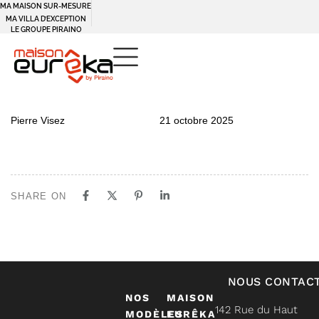
MA MAISON SUR-MESURE
MA VILLA D’EXCEPTION
LE GROUPE PIRAINO
PUBLISHED
Author
Published
Pierre Visez
21 octobre 2025
IN:
on:
SHARE ON
NOUS CONTAC
NOS
MAISON
142 Rue du Haut
MODÈLES
EURÊKA