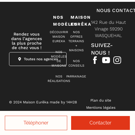
NOUS CONTAC
NOS
MAISON
142 Rue du Haut
MODÈLES
EURÊKA
Vinage 59290
DÉCOUVRIR
NOS
Rendez vous
WASQUEHAL
MAISON
OFFRES
dans l’agences
EUREKA
TERRAINS
la plus proche
SUIVEZ-
+
de chez vous !
MAISONS
NOUS !
NOS
MODÈLES
Toutes nos agences
DE
NOS
MAISONS
CONSEILS
NOS
PARRAINAGE
RÉALISATIONS
Plan du site
© 2024 Maison Eurêka made by 14H28
Mentions légales
Politique de confidentialité
Gestion des cookies
Téléphoner
Contacter