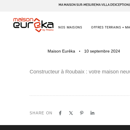
MA MAISON SUR-MESURE
MA VILLA D’EXCEPTION
NOS MAISONS
OFFRES TERRAINS + M
PUBLISHED
Author
Published
Maison Eurêka
10 septembre 2024
IN:
on:
Constructeur à Roubaix : votre maison neu
SHARE ON