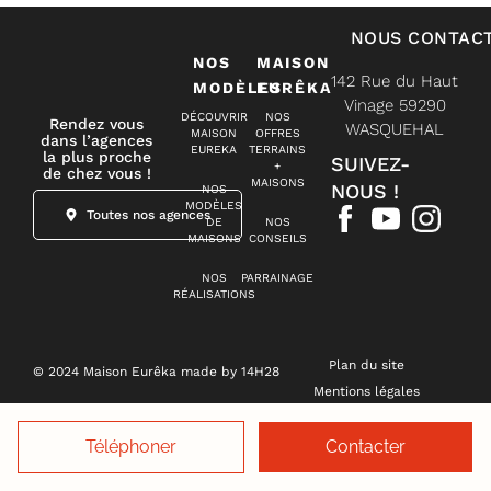
NOUS CONTAC
NOS
MAISON
142 Rue du Haut
MODÈLES
EURÊKA
Vinage 59290
DÉCOUVRIR
NOS
Rendez vous
WASQUEHAL
MAISON
OFFRES
dans l’agences
EUREKA
TERRAINS
la plus proche
SUIVEZ-
+
de chez vous !
MAISONS
NOUS !
NOS
MODÈLES
Toutes nos agences
DE
NOS
MAISONS
CONSEILS
NOS
PARRAINAGE
RÉALISATIONS
Plan du site
© 2024 Maison Eurêka made by 14H28
Mentions légales
Politique de confidentialité
Gestion des cookies
Téléphoner
Contacter