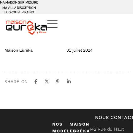
MA MAISON SUR-MESURE
MA VILLA D’EXCEPTION
LE GROUPE PIRAINO
PUBLISHED
Author
Published
Maison Eurêka
31 juillet 2024
IN:
on:
SHARE ON
NOUS CONTAC
NOS
MAISON
142 Rue du Haut
MODÈLES
EURÊKA