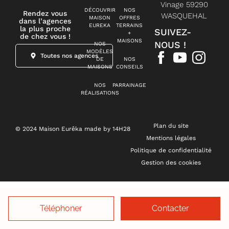
Vinage 59290
DÉCOUVRIR
NOS
Rendez vous
WASQUEHAL
MAISON
OFFRES
dans l’agences
EUREKA
TERRAINS
la plus proche
SUIVEZ-
+
de chez vous !
MAISONS
NOUS !
NOS
MODÈLES
Toutes nos agences
DE
NOS
MAISONS
CONSEILS
NOS
PARRAINAGE
RÉALISATIONS
Plan du site
© 2024 Maison Eurêka made by 14H28
Mentions légales
Politique de confidentialité
Gestion des cookies
Téléphoner
Contacter