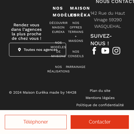
NOUS CONTAC
NOS
MAISON
142 Rue du Haut
MODÈLES
EURÊKA
Vinage 59290
DÉCOUVRIR
NOS
Rendez vous
WASQUEHAL
MAISON
OFFRES
dans l’agences
EUREKA
TERRAINS
la plus proche
SUIVEZ-
+
de chez vous !
MAISONS
NOUS !
NOS
MODÈLES
Toutes nos agences
DE
NOS
MAISONS
CONSEILS
NOS
PARRAINAGE
RÉALISATIONS
Plan du site
© 2024 Maison Eurêka made by 14H28
Mentions légales
Politique de confidentialité
Gestion des cookies
Téléphoner
Contacter