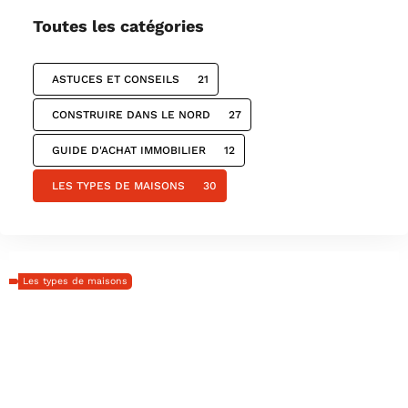
construction de votre maison idéale. De l’inspiration à
Toutes les catégories
la réalisation, Maison Eurêka vous accompagne.
ASTUCES ET CONSEILS
21
CONSTRUIRE DANS LE NORD
27
GUIDE D'ACHAT IMMOBILIER
12
LES TYPES DE MAISONS
30
Les types de maisons