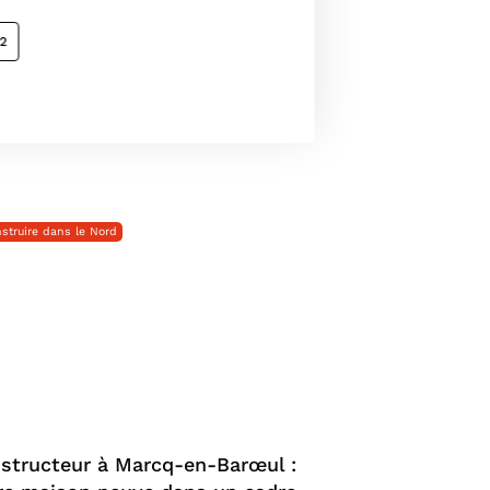
12
struire dans le Nord
structeur à Marcq-en-Barœul :