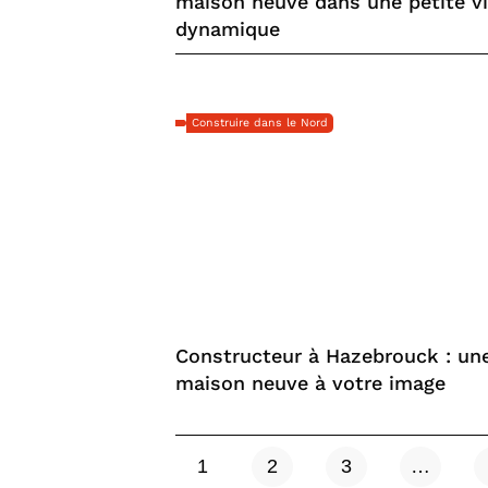
maison neuve dans une petite vi
dynamique
Construire dans le Nord
Constructeur à Hazebrouck : un
maison neuve à votre image
1
2
3
…