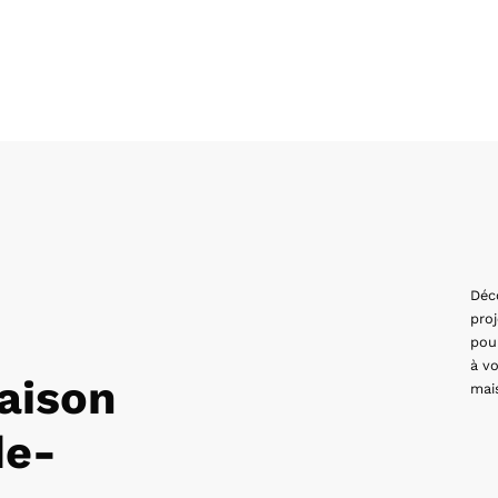
Déc
pro
pou
à vo
aison
mai
de-