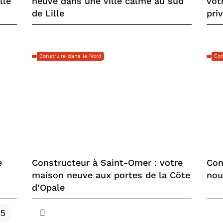
lle
neuve dans une ville calme au sud
vot
de Lille
priv
Construire dans le Nord
Con
e
Constructeur à Saint-Omer : votre
Con
maison neuve aux portes de la Côte
nou
d’Opale
5