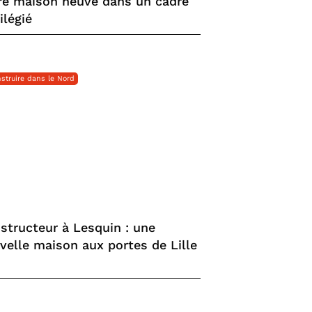
re maison neuve dans un cadre
ilégié
struire dans le Nord
structeur à Lesquin : une
velle maison aux portes de Lille