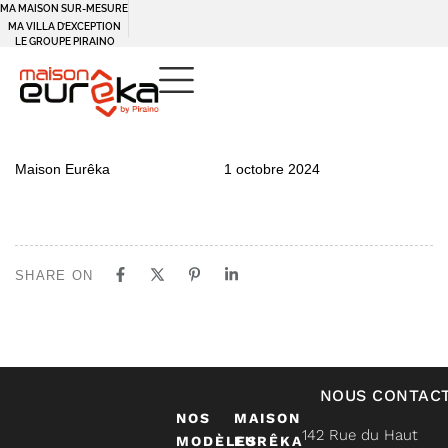
MA MAISON SUR-MESURE
MA VILLA D’EXCEPTION
LE GROUPE PIRAINO
PUBLISHED
Author
Published
Maison Eurêka
1 octobre 2024
IN:
on:
SHARE ON
NOUS CONTAC
NOS
MAISON
142 Rue du Haut
MODÈLES
EURÊKA