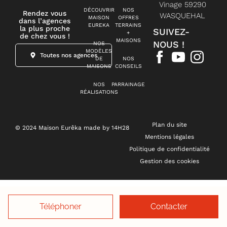
Vinage 59290
DÉCOUVRIR
NOS
Rendez vous
WASQUEHAL
MAISON
OFFRES
dans l’agences
EUREKA
TERRAINS
la plus proche
SUIVEZ-
+
de chez vous !
MAISONS
NOUS !
NOS
MODÈLES
Toutes nos agences
DE
NOS
MAISONS
CONSEILS
NOS
PARRAINAGE
RÉALISATIONS
Plan du site
© 2024 Maison Eurêka made by 14H28
Mentions légales
Politique de confidentialité
Gestion des cookies
Téléphoner
Contacter