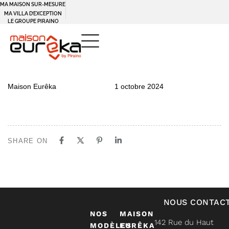
MA MAISON SUR-MESURE
MA VILLA D’EXCEPTION
LE GROUPE PIRAINO
PUBLISHED
Author
Published
Maison Eurêka
1 octobre 2024
IN:
on:
SHARE ON
NOUS CONTAC
NOS
MAISON
142 Rue du Haut
MODÈLES
EURÊKA