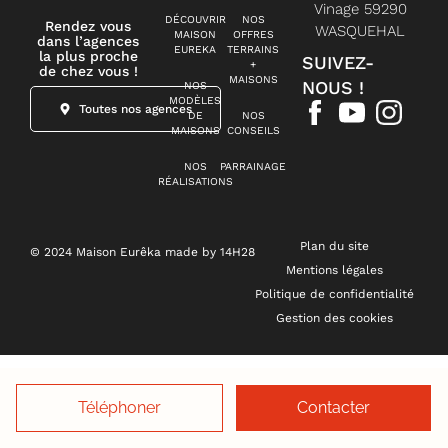
Vinage 59290
DÉCOUVRIR
NOS
Rendez vous
WASQUEHAL
MAISON
OFFRES
dans l’agences
EUREKA
TERRAINS
la plus proche
SUIVEZ-
+
de chez vous !
MAISONS
NOUS !
NOS
MODÈLES
Toutes nos agences
DE
NOS
MAISONS
CONSEILS
NOS
PARRAINAGE
RÉALISATIONS
Plan du site
© 2024 Maison Eurêka made by 14H28
Mentions légales
Politique de confidentialité
Gestion des cookies
Téléphoner
Contacter